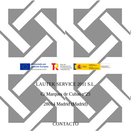
LAUTEK SERVICE 2011 S.L.
C/ Marques de Cubas nº25
28014 Madrid (Madrid)
CONTACTO